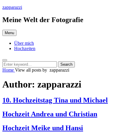
Skip
zapparazzi
to
content
Meine Welt der Fotografie
Menu
Über mich
Hochzeiten
Search
Search
Search
for:
Home
View all posts by
zapparazzi
Author:
zapparazzi
10. Hochzeitstag Tina und Michael
Hochzeit Andrea und Christian
Hochzeit Meike und Hansi